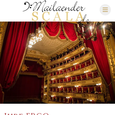
MAILÄNDER SCALA
SPIELPLAN 2026/2027
SITZPLAN
HOTELS
ANREISE