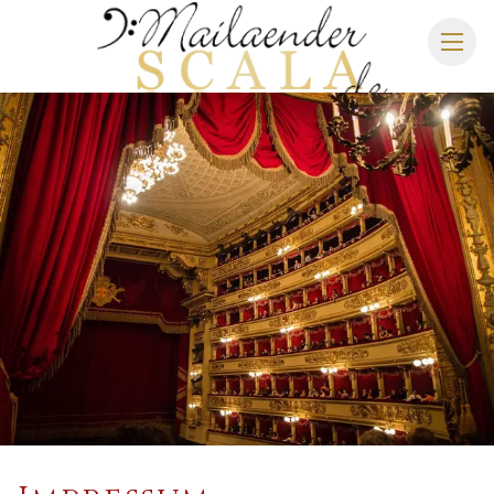
MAILÄNDER SCALA
SPIELPLAN 2026/2027
SITZPLAN
HOTELS
ANREISE