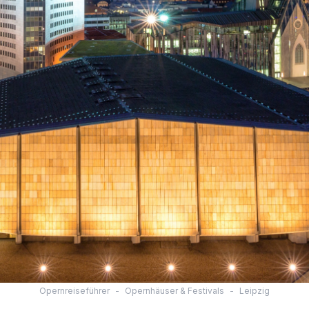
Opernreiseführer
-
Opernhäuser & Festivals
-
Leipzig