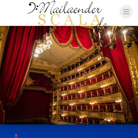
MAILÄNDER SCALA
SPIELPLAN 2026/2027
SITZPLAN
HOTELS
ANREISE