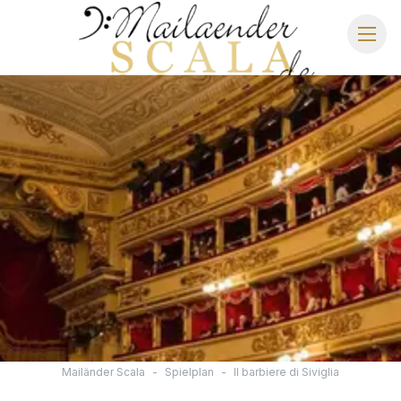
MAILÄNDER SCALA
SPIELPLAN 2026/2027
SITZPLAN
HOTELS
ANREISE
Mailänder Scala
-
Spielplan
-
Il barbiere di Siviglia