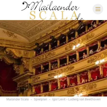
MAILÄNDER SCALA
SPIELPLAN 2026/2027
SITZPLAN
HOTELS
ANREISE
Mailänder Scala
-
Spielplan
-
Igor Levit - Ludwig van Beethoven