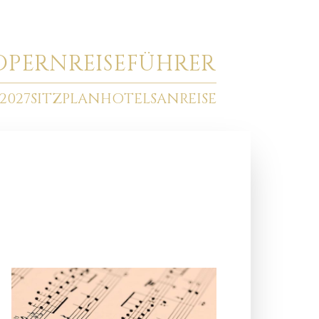
O
PERNREISEFÜHRER
2027
SITZPLAN
HOTELS
ANREISE