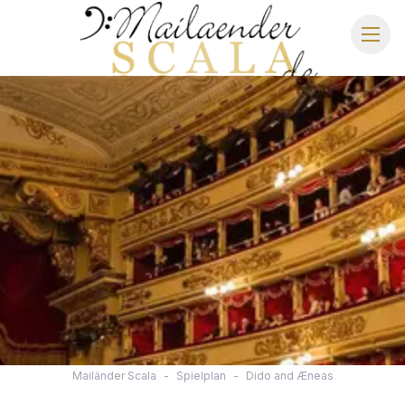
MAILÄNDER SCALA
SPIELPLAN 2026/2027
SITZPLAN
HOTELS
ANREISE
Mailänder Scala
-
Spielplan
-
Dido and Æneas