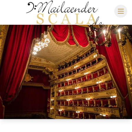
MAILÄNDER SCALA
SPIELPLAN 2026/2027
SITZPLAN
HOTELS
ANREISE