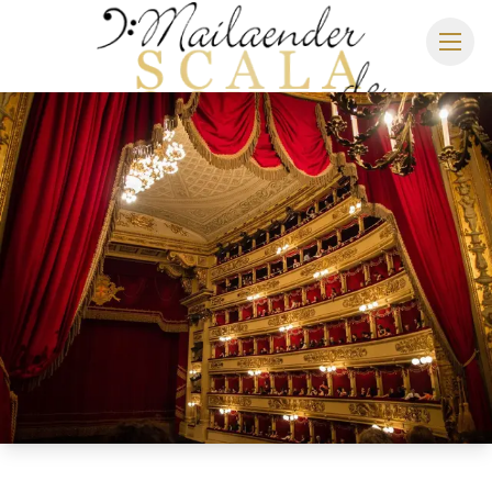
MAILÄNDER SCALA
SPIELPLAN 2026/2027
SITZPLAN
HOTELS
ANREISE