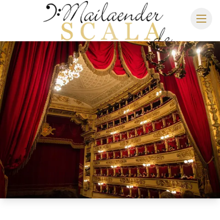
MAILÄNDER SCALA
SPIELPLAN 2026/2027
SITZPLAN
HOTELS
ANREISE