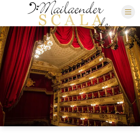
MAILÄNDER SCALA
SPIELPLAN 2026/2027
SITZPLAN
HOTELS
ANREISE