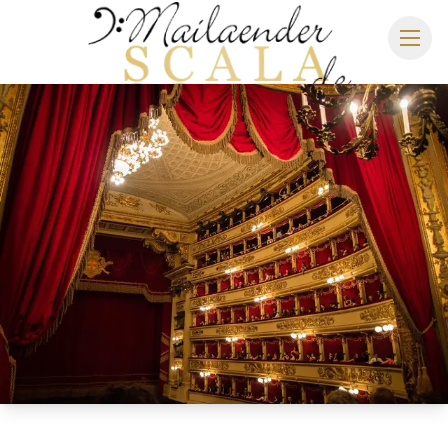
MAILÄNDER SCALA
SPIELPLAN 2026/2027
SITZPLAN
HOTELS
ANREISE