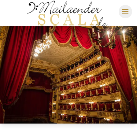
MAILÄNDER SCALA
SPIELPLAN 2026/2027
SITZPLAN
HOTELS
ANREISE