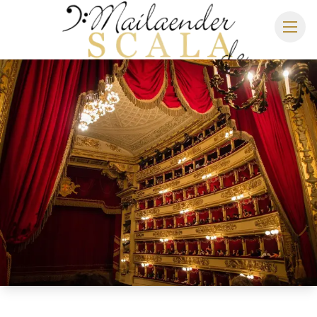
MAILÄNDER SCALA
SPIELPLAN 2026/2027
SITZPLAN
HOTELS
ANREISE