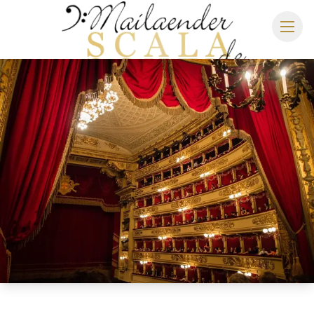
MAILÄNDER SCALA
SPIELPLAN 2026/2027
SITZPLAN
HOTELS
ANREISE