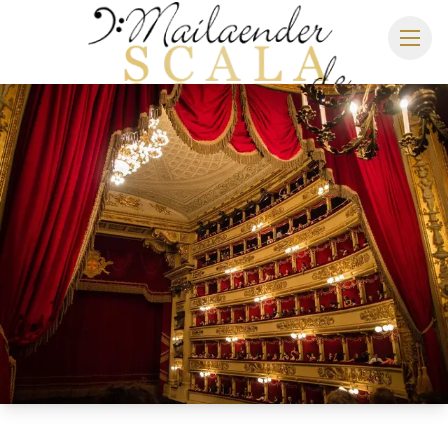
MAILÄNDER SCALA
SPIELPLAN 2026/2027
SITZPLAN
HOTELS
ANREISE