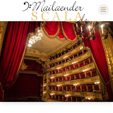
MAILÄNDER SCALA
SPIELPLAN 2026/2027
SITZPLAN
HOTELS
ANREISE