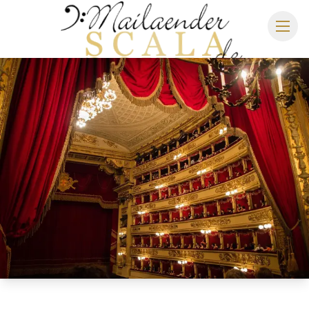
MAILÄNDER SCALA
SPIELPLAN 2026/2027
SITZPLAN
HOTELS
ANREISE