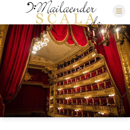
MAILÄNDER SCALA
SPIELPLAN 2026/2027
SITZPLAN
HOTELS
ANREISE