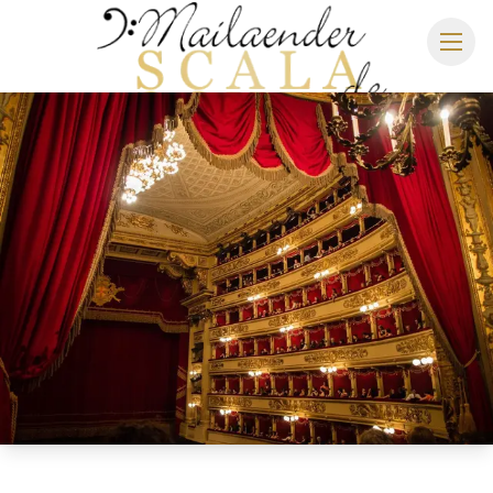
MAILÄNDER SCALA
SPIELPLAN 2026/2027
SITZPLAN
HOTELS
ANREISE