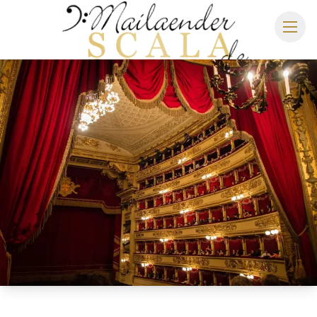
MAILÄNDER SCALA
SPIELPLAN 2026/2027
SITZPLAN
HOTELS
ANREISE