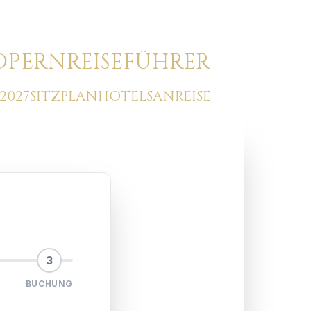
O
PERNREISEFÜHRER
2027
SITZPLAN
HOTELS
ANREISE
3
BUCHUNG