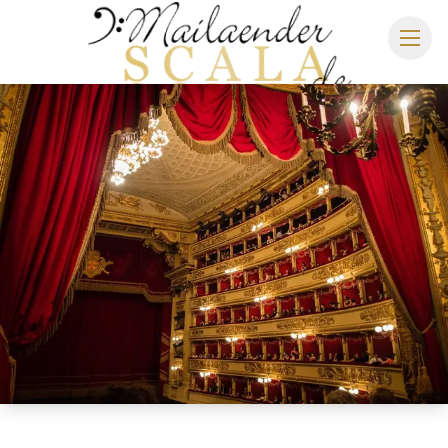
MAILÄNDER SCALA
SPIELPLAN 2026/2027
SITZPLAN
HOTELS
ANREISE