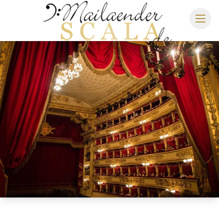
MAILÄNDER SCALA
SPIELPLAN 2026/2027
SITZPLAN
HOTELS
ANREISE