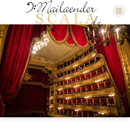
MAILÄNDER SCALA
SPIELPLAN 2026/2027
SITZPLAN
HOTELS
ANREISE