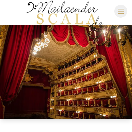
MAILÄNDER SCALA
SPIELPLAN 2026/2027
SITZPLAN
HOTELS
ANREISE