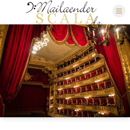
MAILÄNDER SCALA
SPIELPLAN 2026/2027
SITZPLAN
HOTELS
ANREISE