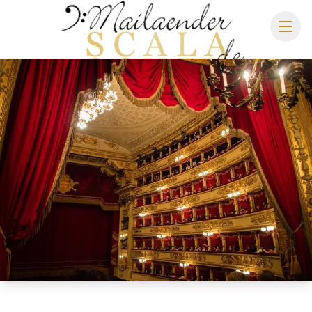
MAILÄNDER SCALA
SPIELPLAN 2026/2027
SITZPLAN
HOTELS
ANREISE