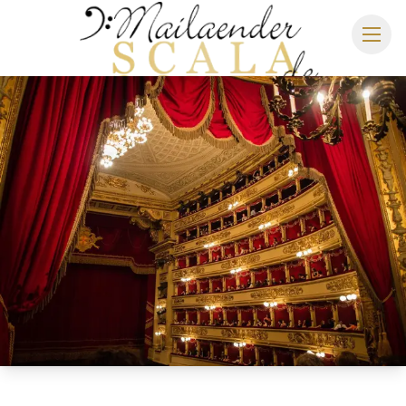
MAILÄNDER SCALA
SPIELPLAN 2026/2027
SITZPLAN
HOTELS
ANREISE