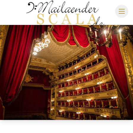
MAILÄNDER SCALA
SPIELPLAN 2026/2027
SITZPLAN
HOTELS
ANREISE