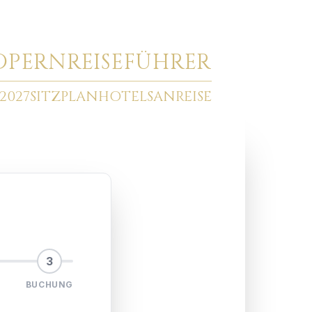
O
PERNREISEFÜHRER
2027
SITZPLAN
HOTELS
ANREISE
3
BUCHUNG