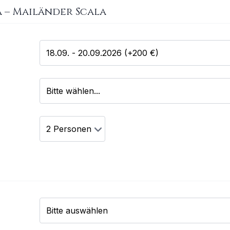
a
–
Mailänder Scala