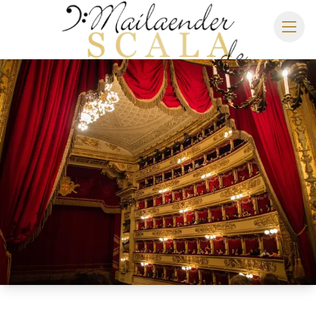
MAILÄNDER SCALA
SPIELPLAN 2026/2027
SITZPLAN
HOTELS
ANREISE