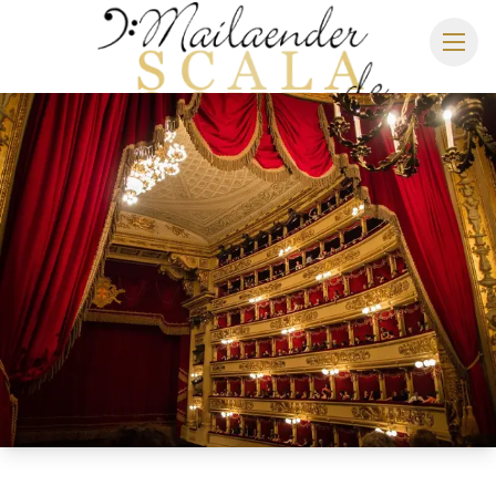
MAILÄNDER SCALA
SPIELPLAN 2026/2027
SITZPLAN
HOTELS
ANREISE