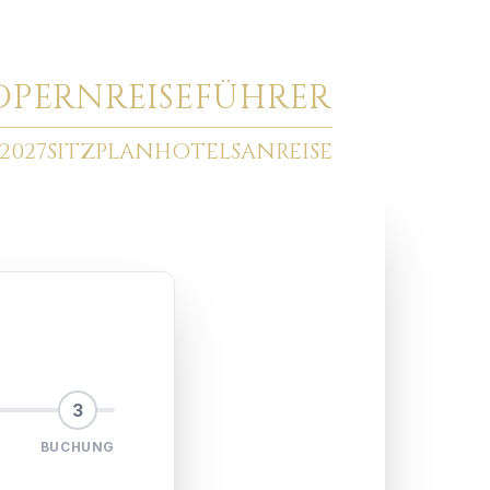
O
PERNREISEFÜHRER
2027
SITZPLAN
HOTELS
ANREISE
3
BUCHUNG