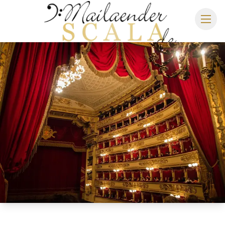
MAILÄNDER SCALA
SPIELPLAN 2026/2027
SITZPLAN
HOTELS
ANREISE