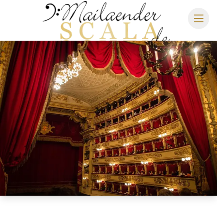
MAILÄNDER SCALA
SPIELPLAN 2026/2027
SITZPLAN
HOTELS
ANREISE