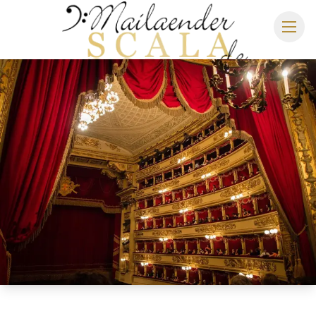
MAILÄNDER SCALA
SPIELPLAN 2026/2027
SITZPLAN
HOTELS
ANREISE