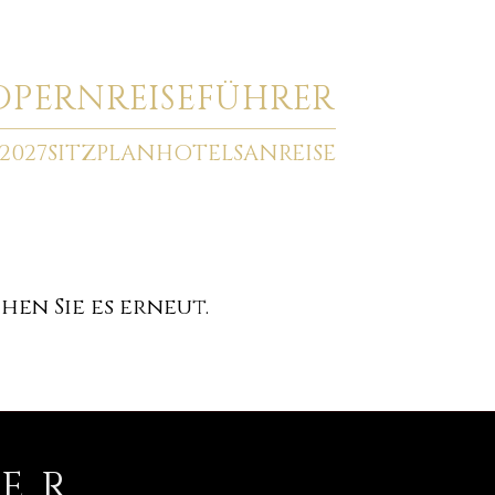
O
PERNREISEFÜHRER
2027
SITZPLAN
HOTELS
ANREISE
en Sie es erneut.
RER