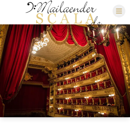
MAILÄNDER SCALA
SPIELPLAN 2026/2027
SITZPLAN
HOTELS
ANREISE