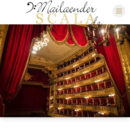
MAILÄNDER SCALA
SPIELPLAN 2026/2027
SITZPLAN
HOTELS
ANREISE