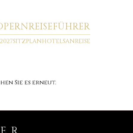
O
PERNREISEFÜHRER
2027
SITZPLAN
HOTELS
ANREISE
en Sie es erneut.
RER