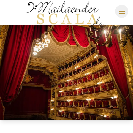
MAILÄNDER SCALA
SPIELPLAN 2026/2027
SITZPLAN
HOTELS
ANREISE