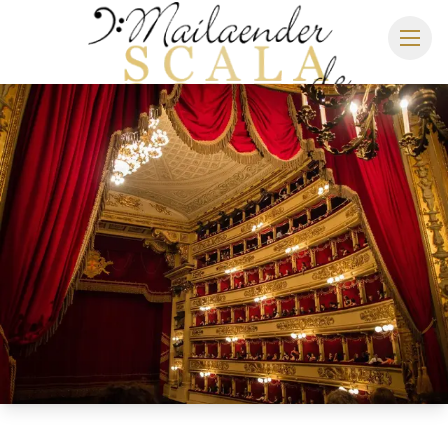
MAILÄNDER SCALA
SPIELPLAN 2026/2027
SITZPLAN
HOTELS
ANREISE