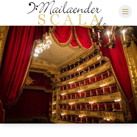
MAILÄNDER SCALA
SPIELPLAN 2026/2027
SITZPLAN
HOTELS
ANREISE