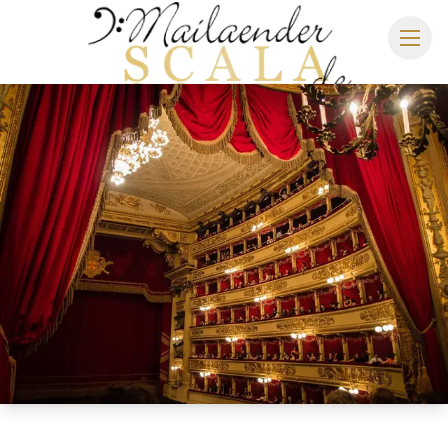
MAILÄNDER SCALA
SPIELPLAN 2026/2027
SITZPLAN
HOTELS
ANREISE