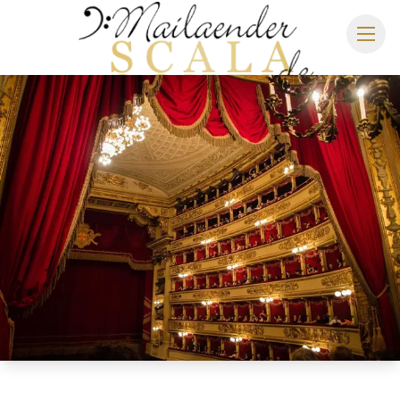
MAILÄNDER SCALA
SPIELPLAN 2026/2027
SITZPLAN
HOTELS
ANREISE