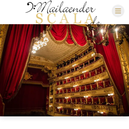
MAILÄNDER SCALA
SPIELPLAN 2026/2027
SITZPLAN
HOTELS
ANREISE