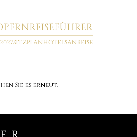
O
PERNREISEFÜHRER
2027
SITZPLAN
HOTELS
ANREISE
en Sie es erneut.
RER