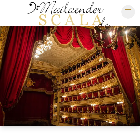
MAILÄNDER SCALA
SPIELPLAN 2026/2027
SITZPLAN
HOTELS
ANREISE