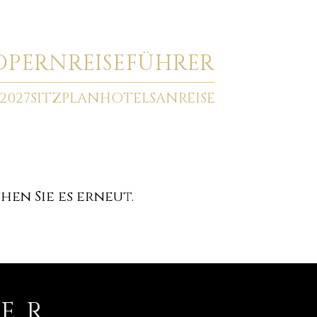
O
PERNREISEFÜHRER
2027
SITZPLAN
HOTELS
ANREISE
en Sie es erneut.
RER